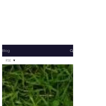
Blog
RSE
Tous
les
posts
QVT
RH
RSE